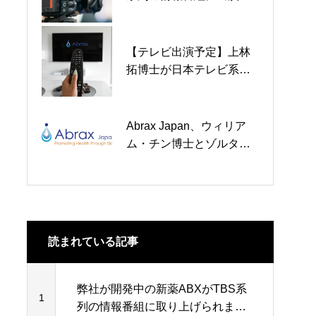
ました
International 2025で画期
的な外用治療薬を発表
【テレビ出演予定】上林
「Yale Innovation Summit
拓博士が日本テレビ系列
2025」での当社CSA上林
「世界一受けたい授業」2
拓博士の講演が主催者よ
時間SPに出演します
り動画公開されました
Abrax Japan、ウィリア
リードプログラムの臨床
ム・チン博士とゾルタ
試験開始に向けた非臨床
ン・アラニー博士を科学
安全性評価の完了を発表
諮問委員会メンバーに任
命
読まれている記事
弊社が開発中の新薬ABXがTBS系
1
列の情報番組に取り上げられまし