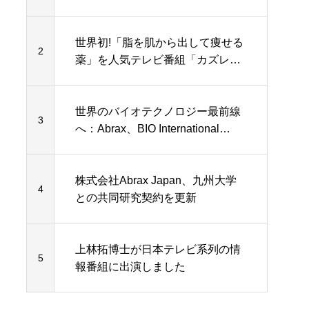
た
世界初!「脂を肌から出して痩せる
2
薬」を人気テレビ番組「カズレー
ザーと学ぶ」で詳しく説明
世界のバイオテクノロジー最前線
3
へ：Abrax、BIO International
2025で画期的な外用治療薬を発表
株式会社Abrax Japan、九州大学
4
との共同研究契約を更新
上林拓博士が日本テレビ系列の情
5
報番組に出演しました