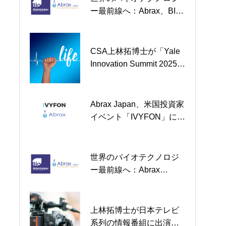
ー最前線へ：Abrax、BIO
ライセンス契約締結を発
International 2025で画期
表
的な外用治療薬を発表
CSA上林拓博士が「Yale
上林拓博士が日本テレビ
Innovation Summit 2025」
系列の情報番組に出演し
にて講演予定
ました
Abrax Japan、米国投資家
【テレビ出演予定】上林
イベント「IVYFON」にて
拓博士が日本テレビ系列
代表が登壇 ー F-275によ
「世界一受けたい授業」2
る脂質異常症治療の革新
時間SPに出演します
性に注目集まる
世界のバイオテクノロジ
300万ドルの資金調達を完
ー最前線へ：Abrax
了して臨床試験のステー
Japan、BIO 2025出展の
ジへ
お知らせ
上林拓博士が日本テレビ
世界のバイオテクノロジ
系列の情報番組に出演し
ー最前線へ：Abrax、BIO