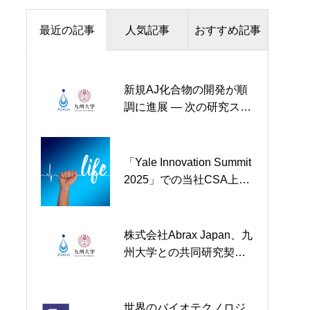
最近の記事
人気記事
おすすめ記事
新規AJ化合物の開発が順
新規AJ化合物の開発が順
株式会社Abrax Japanと九
調に進展 ― 次の研究ステ
調に進展 ― 次の研究ステ
州大学 大学院農学研究院
ップを確認
ップを確認
農業薬剤化学研究室 次世
代製品に向けた新規化合
物の開発に関する共同研
「Yale Innovation Summit
弊社が開発中の新薬ABX
究契約を締結
2025」での当社CSA上林
がTBS系列の情報番組に
拓博士の講演が主催者よ
取り上げられました
り動画公開されました
株式会社Abrax Japan、九
株式会社Abrax Japan、九
州大学との共同研究契約
州大学との共同研究契約
を更新
を更新
世界のバイオテクノロジ
ペンシルベニア大学との