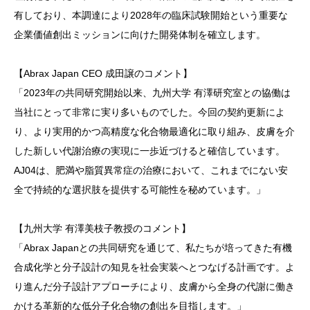
有しており、本調達により2028年の臨床試験開始という重要な
企業価値創出ミッションに向けた開発体制を確立します。
【Abrax Japan CEO 成田譲のコメント】
「2023年の共同研究開始以来、九州大学 有澤研究室との協働は
当社にとって非常に実り多いものでした。今回の契約更新によ
り、より実用的かつ高精度な化合物最適化に取り組み、皮膚を介
した新しい代謝治療の実現に一歩近づけると確信しています。
AJ04は、肥満や脂質異常症の治療において、これまでにない安
全で持続的な選択肢を提供する可能性を秘めています。」
【九州大学 有澤美枝子教授のコメント】
「Abrax Japanとの共同研究を通じて、私たちが培ってきた有機
合成化学と分子設計の知見を社会実装へとつなげる計画です。よ
り進んだ分子設計アプローチにより、皮膚から全身の代謝に働き
かける革新的な低分子化合物の創出を目指します。」