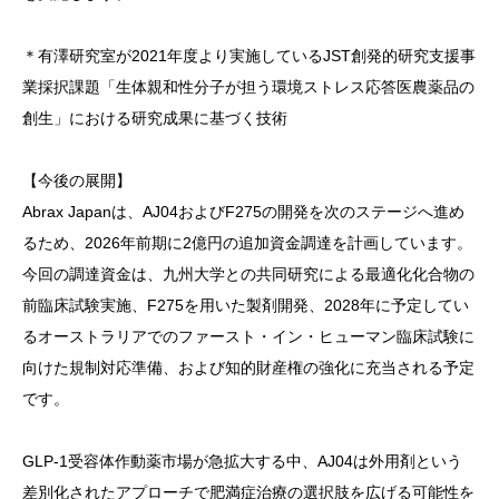
＊有澤研究室が2021年度より実施しているJST創発的研究支援事
業採択課題「生体親和性分子が担う環境ストレス応答医農薬品の
創生」における研究成果に基づく技術
【今後の展開】
Abrax Japanは、AJ04およびF275の開発を次のステージへ進め
るため、2026年前期に2億円の追加資金調達を計画しています。
今回の調達資金は、九州大学との共同研究による最適化化合物の
前臨床試験実施、F275を用いた製剤開発、2028年に予定してい
るオーストラリアでのファースト・イン・ヒューマン臨床試験に
向けた規制対応準備、および知的財産権の強化に充当される予定
です。
GLP-1受容体作動薬市場が急拡大する中、AJ04は外用剤という
差別化されたアプローチで肥満症治療の選択肢を広げる可能性を