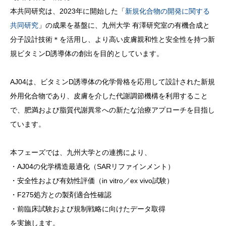
本共同研究は、2023年に開始した「
新規化合物の開発に関する
共同研究
」の成果を基盤に、九州大学 有澤研究室の有機合成と
分子設計技術＊を活用し、より高い皮膚親和性と安全性を持つ新
規ビタミンD誘導体の創出を目的としています。
AJ04は、ビタミンD誘導体の化学骨格を応用して設計された新規
外用化合物であり、皮膚を介した代謝調節機構を利用すること
で、肥満および脂質代謝異常への新たな治療アプローチを目指し
ています。
本フェーズでは、九州大学との連携により、
・AJ04の化学構造最適化（SARリファインメント）
・安全性および有効性評価（in vitro／ex vivo試験）
・F275処方との製剤適合性確認
・前臨床試験および規制戦略に向けたデータ取得
を実施します。