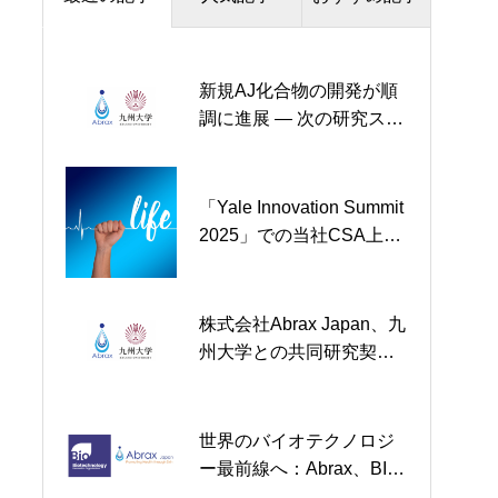
新規AJ化合物の開発が順
新規AJ化合物の開発が順
株式会社Abrax Japanと九
調に進展 ― 次の研究ステ
調に進展 ― 次の研究ステ
州大学 大学院農学研究院
ップを確認
ップを確認
農業薬剤化学研究室 次世
代製品に向けた新規化合
物の開発に関する共同研
「Yale Innovation Summit
弊社が開発中の新薬ABX
究契約を締結
2025」での当社CSA上林
がTBS系列の情報番組に
拓博士の講演が主催者よ
取り上げられました
り動画公開されました
株式会社Abrax Japan、九
株式会社Abrax Japan、九
州大学との共同研究契約
州大学との共同研究契約
を更新
を更新
世界のバイオテクノロジ
ペンシルベニア大学との
ー最前線へ：Abrax、BIO
ライセンス契約締結を発
International 2025で画期
表