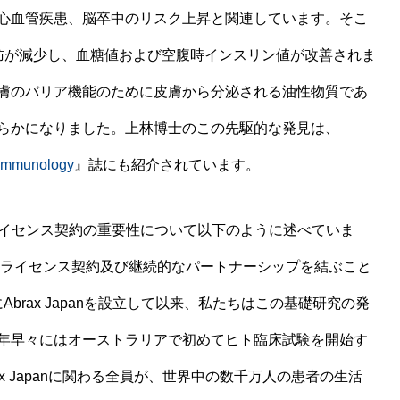
心血管疾患、脳卒中のリスク上昇と関連しています。そこ
脂肪が減少し、血糖値および空腹時インスリン値が改善されま
膚のバリア機能のために皮膚から分泌される油性物質であ
らかになりました。上林博士のこの先駆的な発見は、
 Immunology
』誌にも紹介されています。
今回のライセンス契約の重要性について以下のように述べていま
占ライセンス契約及び継続的なパートナーシップを結ぶこと
brax Japanを設立して以来、私たちはこの基礎研究の発
年早々にはオーストラリアで初めてヒト臨床試験を開始す
x Japanに関わる全員が、世界中の数千万人の患者の生活