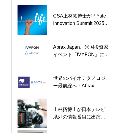
的な外用治療薬を発表
CSA上林拓博士が「Yale
上林拓博士が日本テレビ
Innovation Summit 2025」
系列の情報番組に出演し
にて講演予定
ました
Abrax Japan、米国投資家
世界のバイオテクノロジ
イベント「IVYFON」にて
ー最前線へ：Abrax、BIO
代表が登壇 ー F-275によ
International 2025で画期
る脂質異常症治療の革新
的な外用治療薬を発表
性に注目集まる
世界のバイオテクノロジ
【テレビ出演予定】上林
ー最前線へ：Abrax
拓博士が日本テレビ系列
Japan、BIO 2025出展の
「世界一受けたい授業」2
お知らせ
時間SPに出演します
上林拓博士が日本テレビ
300万ドルの資金調達を完
系列の情報番組に出演し
了して臨床試験のステー
ました
ジへ