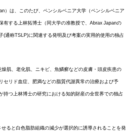
x Japan）は、このたび、ペンシルベニア大学（ペンシルベニア
する上林拓博士（同大学の准教授で、Abrax Japanの
(通称TSLP)に関連する発明及び考案の実用的使用の独占
毛症、乾燥肌、老化肌、ニキビ、魚鱗癬などの皮膚・頭皮疾患の
リセリド血症、肥満などの脂質代謝異常の治療および予
が持つ上林博士の研究における知的財産の全世界での独占
現させると白色脂肪組織の減少が選択的に誘導されることを発