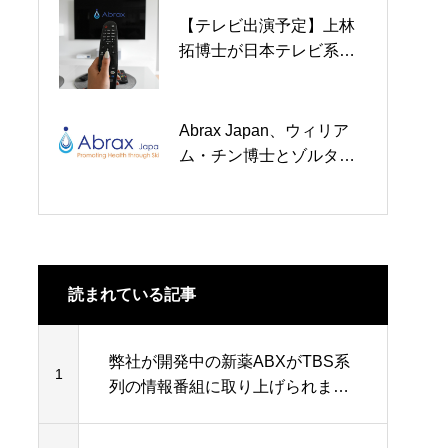
【テレビ出演予定】上林
「Yale Innovation Summit
拓博士が日本テレビ系列
2025」での当社CSA上林
「世界一受けたい授業」2
拓博士の講演が主催者よ
時間SPに出演します
り動画公開されました
Abrax Japan、ウィリア
リードプログラムの臨床
ム・チン博士とゾルタ
試験開始に向けた非臨床
ン・アラニー博士を科学
安全性評価の完了を発表
諮問委員会メンバーに任
命
読まれている記事
弊社が開発中の新薬ABXがTBS系
1
列の情報番組に取り上げられまし
た