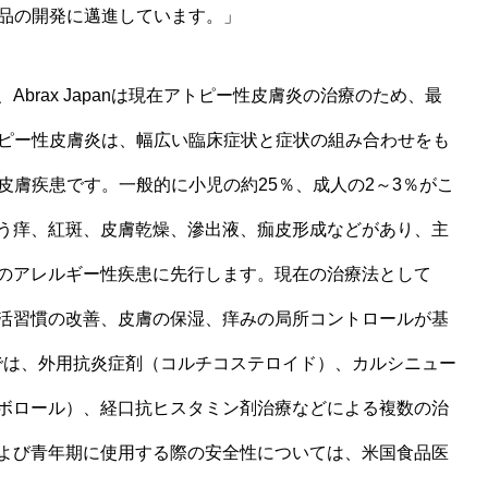
製品の開発に邁進しています。」
brax Japanは現在アトピー性皮膚炎の治療のため、最
アトピー性皮膚炎は、幅広い臨床症状と症状の組み合わせをも
皮膚疾患です。一般的に小児の約25％、成人の2～3％がこ
う痒、紅斑、皮膚乾燥、滲出液、痂皮形成などがあり、主
のアレルギー性疾患に先行します。現在の治療法として
活習慣の改善、皮膚の保湿、痒みの局所コントロールが基
では、外用抗炎症剤（コルチコステロイド）、カルシニュー
ボロール）、経口抗ヒスタミン剤治療などによる複数の治
よび青年期に使用する際の安全性については、米国食品医